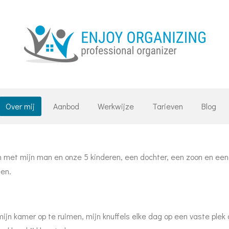
Over mij
Aanbod
Werkwijze
Tarieven
Blog
 met mijn man en onze 5 kinderen, een dochter, een zoon en een
een.
 mijn kamer op te ruimen, mijn knuffels elke dag op een vaste plek 