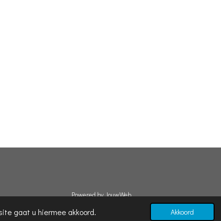
Powered by
JouwWeb
site gaat u hiermee akkoord.
Akkoord